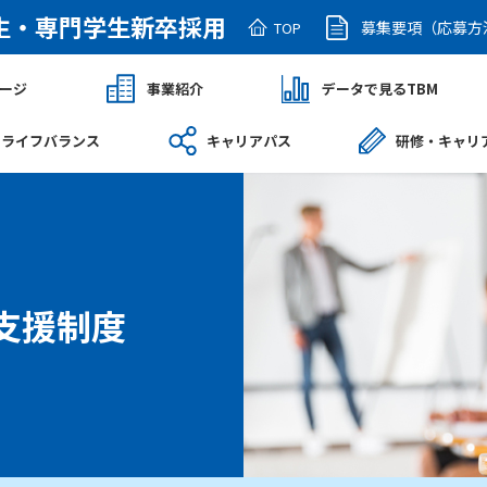
生・専門学生新卒採用
募集要項（応募方
TOP
ージ
事業紹介
データで見るTBM
クライフバランス
キャリアパス
研修・キャリ
支援制度